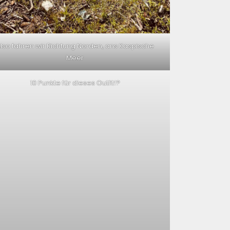
lso fahren wir Richtung Norden, ans Kaspische
Meer
10 Punkte für dieses Outfit!?