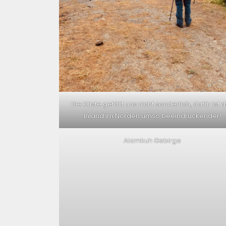
Die Küste gefällt uns nicht sonderlich, dafür ist 
Inland im Norden umso beeindruckender!
Alamkuh Gebirge