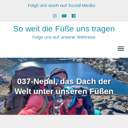
Skip
Folgt uns auch auf Social Media:
to
Menüeintrag
Menüeintrag
Menüeintrag
content
So weit die Füße uns tragen
Folge uns auf unserer Weltreise
037-Nepal, das Dach der
Welt unter unseren Füßen