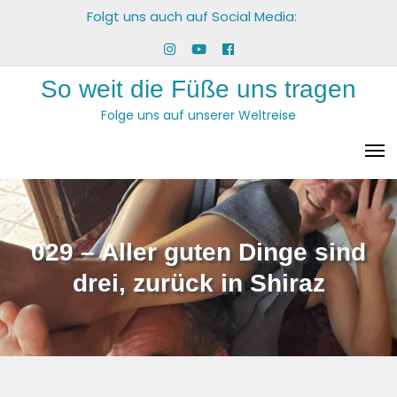
Skip
Folgt uns auch auf Social Media:
to
Menüeintrag
Menüeintrag
Menüeintrag
content
So weit die Füße uns tragen
Folge uns auf unserer Weltreise
029 – Aller guten Dinge sind
drei, zurück in Shiraz